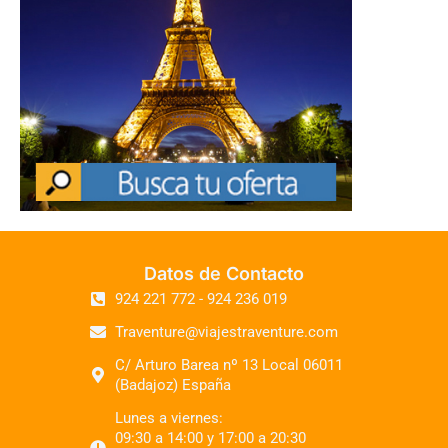
Datos de Contacto
924 221 772 - 924 236 019
Traventure@viajestraventure.com
C/ Arturo Barea nº 13 Local 06011
(Badajoz) España
Lunes a viernes:
09:30 a 14:00 y 17:00 a 20:30