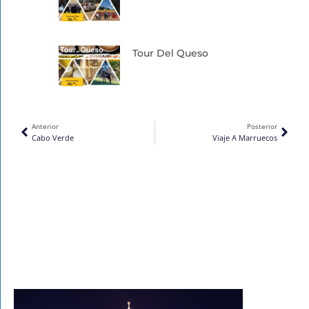
Tour Del Queso
Ant
Sigu
Anterior
Posterior
Cabo Verde
Viaje A Marruecos