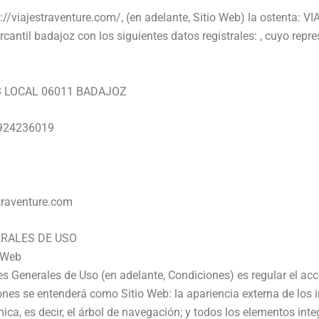
://viajestraventure.com/
, (en adelante, Sitio Web) la ostenta:
VI
rcantil badajoz
con los siguientes datos registrales: , cuyo repre
3 LOCAL 06011 BADAJOZ
 924236019
traventure.com
ERALES DE USO
o Web
s Generales de Uso (en adelante, Condiciones) es regular el acce
ones se entenderá como Sitio Web: la apariencia externa de los i
a, es decir, el árbol de navegación; y todos los elementos inte