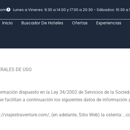
.com
Lunes a Vineres: 9:30 a 14:00 y 17:00 a 20:30 - Sábados: 10:30 a 
Inicio
Buscador De Hoteles
Ofertas
Experiencias
ERALES DE USO
ormación dispuesto en la Ley 34/2002 de Servicios de la Socied
 se facilitan a continuación los siguientes datos de información 
://viajestraventure.com/
, (en adelante, Sitio Web) la ostenta: , 