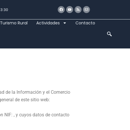
Facebook
Youtube
Rss
Envelope
13:30
Turismo Rural
Actividades
Contacto
ad de la Información y el Comercio
general de este sitio web:
con NIF: , y cuyos datos de contacto