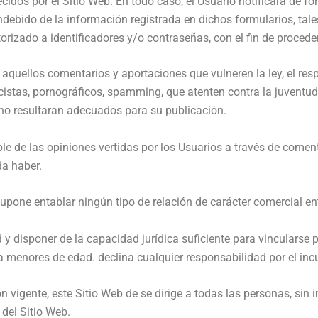
cidos por el Sitio Web. En todo caso, el Usuario notificará de f
debido de la información registrada en dichos formularios, tales
torizado a identificadores y/o contraseñas, con el fin de proced
s aquellos comentarios y aportaciones que vulneren la ley, el res
istas, pornográficos, spamming, que atenten contra la juventud o
, no resultaran adecuados para su publicación.
le de las opiniones vertidas por los Usuarios a través de comen
da haber.
upone entablar ningún tipo de relación de carácter comercial ent
 y disponer de la capacidad jurídica suficiente para vincularse 
 a menores de edad. declina cualquier responsabilidad por el inc
ón vigente, este Sitio Web de se dirige a todas las personas, si
del Sitio Web.