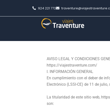
Ir
924 221 772
traventure@viajestraventure
al
contenido
AVISO LEGAL Y CONDICIONES GEN
https://viajestraventure.com/
I. INFORMACIÓN GENERAL
En cumplimiento con el deber de inf
Electrónico (LSSI-CE) de 11 de julio,
La titularidad de este sitio web,
https
son: