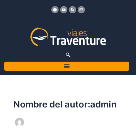
Ir
Facebook
Youtube
Rss
Envelope
al
contenido
Nombre del autor:admin