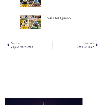
Tour Del Queso
Ant
Sigu
Anterior
Posterior
Viaje A Marruecos
Ecos De Belén