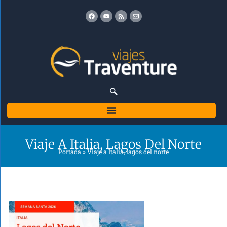
Ir
Facebook
Youtube
Rss
Envelope
al
contenido
Viaje A Italia, Lagos Del Norte
Portada
»
Viaje a Italia, lagos del norte