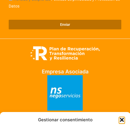
Datos
.
Enviar
Empresa Asociada
Empresa Adherida
Gestionar consentimiento