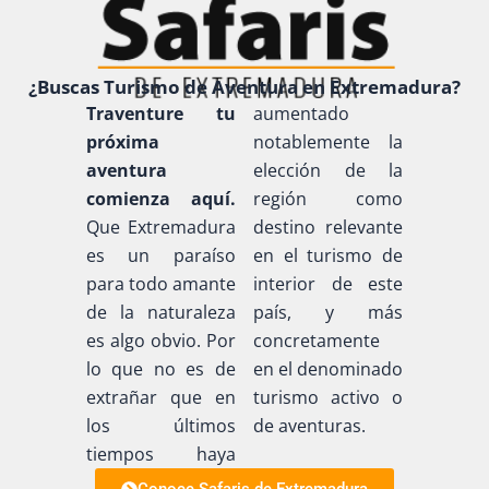
¿Buscas Turismo de Aventura en Extremadura?
Traventure tu
aumentado
próxima
notablemente la
aventura
elección de la
comienza aquí.
región como
Que Extremadura
destino relevante
es un paraíso
en el turismo de
para todo amante
interior de este
de la naturaleza
país, y más
es algo obvio. Por
concretamente
lo que no es de
en el denominado
extrañar que en
turismo activo o
los últimos
de aventuras.
tiempos haya
Conoce Safaris de Extremadura