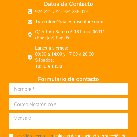
Datos de Contacto
924 221 772 - 924 236 019
Traventure@viajestraventure.com
C/ Arturo Barea nº 13 Local 06011
(Badajoz) España
Lunes a viernes:
09:30 a 14:00 y 17:00 a 20:30
Sábados:
10:30 a 13:30
Formulario de contacto
He leído y acepto las
Políticas de privacidad y Protección de