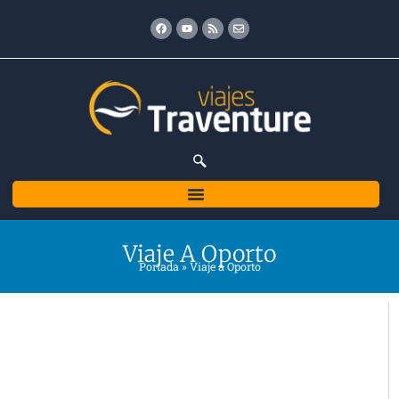
Ir
Facebook
Youtube
Rss
Envelope
al
contenido
Viaje A Oporto
Portada
»
Viaje a Oporto