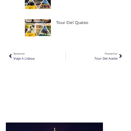
Tour Del Queso
Ant
Sigu
Anterior
Posterior
Viaje A Lisboa
Tour Del Aceite