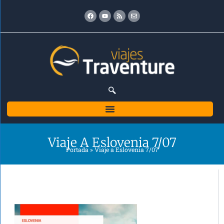
Ir
Facebook
Youtube
Rss
Envelope
al
contenido
Viaje A Eslovenia 7/07
Portada
»
Viaje a Eslovenia 7/07