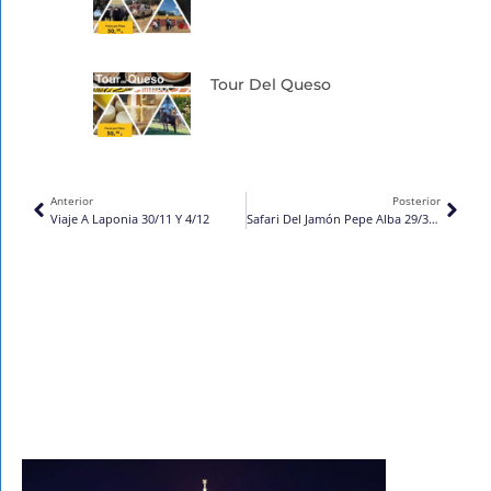
Tour Del Queso
Ant
Sigu
Anterior
Posterior
Viaje A Laponia 30/11 Y 4/12
Safari Del Jamón Pepe Alba 29/3/25