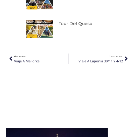
Tour Del Queso
Ant
Sigu
Anterior
Posterior
Viaje A Mallorca
Viaje A Laponia 30/11 Y 4/12