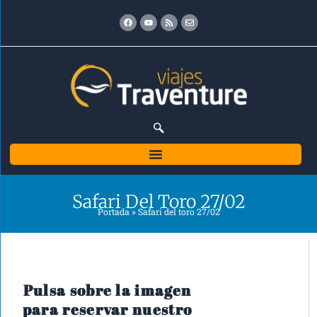
Ir
Facebook
Youtube
Rss
Envelope
al
contenido
Safari Del Toro 27/02
Portada
»
Safari del toro 27/02
Pulsa sobre la imagen
para reservar nuestro