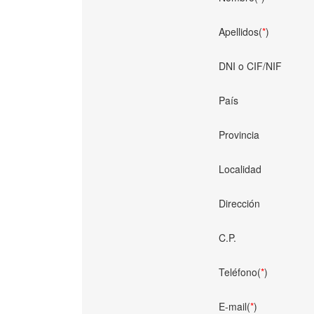
Apellidos(
*
)
DNI o CIF/NIF
País
Provincia
Localidad
Dirección
C.P.
Teléfono(
*
)
E-mail(
*
)