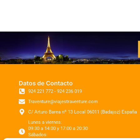
Datos de Contacto
924 221 772 - 924 236 019
Traventure@viajestraventure.com
C/ Arturo Barea nº 13 Local 06011 (Badajoz) España
Lunes a viernes:
09:30 a 14:00 y 17:00 a 20:30
Sábados: